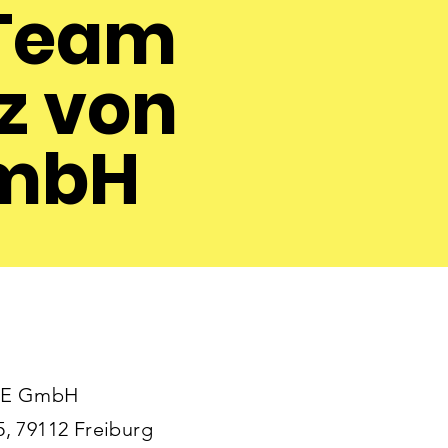
 Team
z von
GmbH
E GmbH
5, 79112 Freiburg