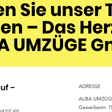
en Sie unser
en – Das Her
A UMZÜGE 
uf –
ADRESSE
ALBA UMZÜG
Gewerbestr. 1
ug mit uns