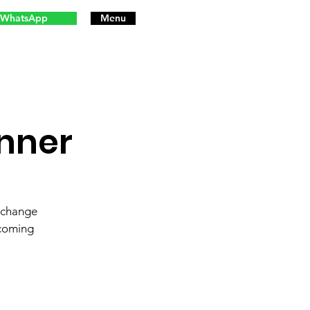
WhatsApp
Menu
nner
d change
pcoming