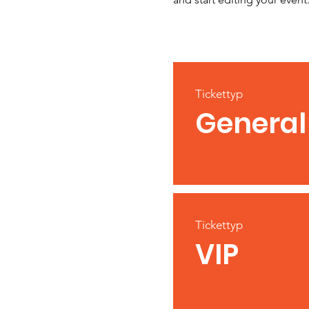
Tickettyp
General
Tickettyp
VIP