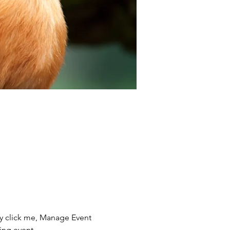
ly click me, Manage Event 
ing event.