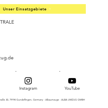
Unser Einsatzgebiete
TRALE
zug.de
Instagram
YouTube
raße 30, 79194 Gundelfingen, Germany - Albaumzuge - ALBA UMZUG GMBH