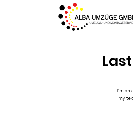
Las
I’m an 
my tex